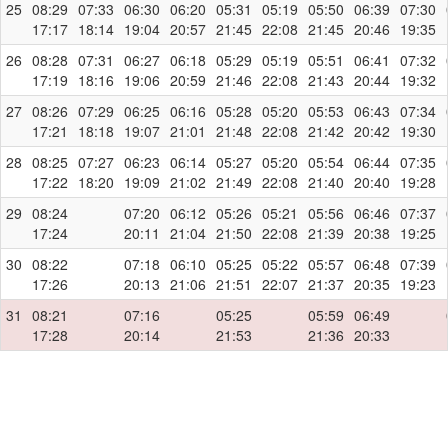
25
08:29
07:33
06:30
06:20
05:31
05:19
05:50
06:39
07:30
17:17
18:14
19:04
20:57
21:45
22:08
21:45
20:46
19:35
26
08:28
07:31
06:27
06:18
05:29
05:19
05:51
06:41
07:32
17:19
18:16
19:06
20:59
21:46
22:08
21:43
20:44
19:32
27
08:26
07:29
06:25
06:16
05:28
05:20
05:53
06:43
07:34
17:21
18:18
19:07
21:01
21:48
22:08
21:42
20:42
19:30
28
08:25
07:27
06:23
06:14
05:27
05:20
05:54
06:44
07:35
17:22
18:20
19:09
21:02
21:49
22:08
21:40
20:40
19:28
29
08:24
07:20
06:12
05:26
05:21
05:56
06:46
07:37
17:24
20:11
21:04
21:50
22:08
21:39
20:38
19:25
30
08:22
07:18
06:10
05:25
05:22
05:57
06:48
07:39
17:26
20:13
21:06
21:51
22:07
21:37
20:35
19:23
31
08:21
07:16
05:25
05:59
06:49
17:28
20:14
21:53
21:36
20:33