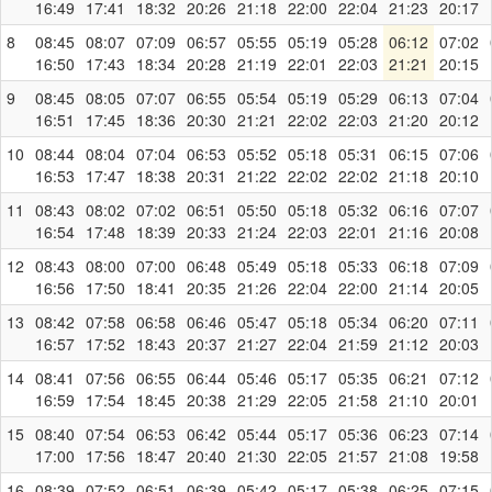
16:49
17:41
18:32
20:26
21:18
22:00
22:04
21:23
20:17
8
08:45
08:07
07:09
06:57
05:55
05:19
05:28
06:12
07:02
16:50
17:43
18:34
20:28
21:19
22:01
22:03
21:21
20:15
9
08:45
08:05
07:07
06:55
05:54
05:19
05:29
06:13
07:04
16:51
17:45
18:36
20:30
21:21
22:02
22:03
21:20
20:12
10
08:44
08:04
07:04
06:53
05:52
05:18
05:31
06:15
07:06
16:53
17:47
18:38
20:31
21:22
22:02
22:02
21:18
20:10
11
08:43
08:02
07:02
06:51
05:50
05:18
05:32
06:16
07:07
16:54
17:48
18:39
20:33
21:24
22:03
22:01
21:16
20:08
12
08:43
08:00
07:00
06:48
05:49
05:18
05:33
06:18
07:09
16:56
17:50
18:41
20:35
21:26
22:04
22:00
21:14
20:05
13
08:42
07:58
06:58
06:46
05:47
05:18
05:34
06:20
07:11
16:57
17:52
18:43
20:37
21:27
22:04
21:59
21:12
20:03
14
08:41
07:56
06:55
06:44
05:46
05:17
05:35
06:21
07:12
16:59
17:54
18:45
20:38
21:29
22:05
21:58
21:10
20:01
15
08:40
07:54
06:53
06:42
05:44
05:17
05:36
06:23
07:14
17:00
17:56
18:47
20:40
21:30
22:05
21:57
21:08
19:58
16
08:39
07:52
06:51
06:39
05:42
05:17
05:38
06:25
07:15