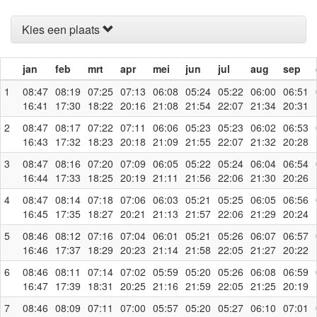
Kies een plaats
jan
feb
mrt
apr
mei
jun
jul
aug
sep
1
08:47
08:19
07:25
07:13
06:08
05:24
05:22
06:00
06:51
16:41
17:30
18:22
20:16
21:08
21:54
22:07
21:34
20:31
2
08:47
08:17
07:22
07:11
06:06
05:23
05:23
06:02
06:53
16:43
17:32
18:23
20:18
21:09
21:55
22:07
21:32
20:28
3
08:47
08:16
07:20
07:09
06:05
05:22
05:24
06:04
06:54
16:44
17:33
18:25
20:19
21:11
21:56
22:06
21:30
20:26
4
08:47
08:14
07:18
07:06
06:03
05:21
05:25
06:05
06:56
16:45
17:35
18:27
20:21
21:13
21:57
22:06
21:29
20:24
5
08:46
08:12
07:16
07:04
06:01
05:21
05:26
06:07
06:57
16:46
17:37
18:29
20:23
21:14
21:58
22:05
21:27
20:22
6
08:46
08:11
07:14
07:02
05:59
05:20
05:26
06:08
06:59
16:47
17:39
18:31
20:25
21:16
21:59
22:05
21:25
20:19
7
08:46
08:09
07:11
07:00
05:57
05:20
05:27
06:10
07:01