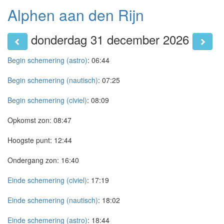
Alphen aan den Rijn
donderdag 31 december 2026
Begin schemering (astro)
:
06:44
Begin schemering (nautisch)
:
07:25
Begin schemering (civiel)
:
08:09
Opkomst zon:
08:47
Hoogste punt:
12:44
Ondergang zon:
16:40
Einde schemering (civiel)
:
17:19
Einde schemering (nautisch)
:
18:02
Einde schemering (astro)
:
18:44