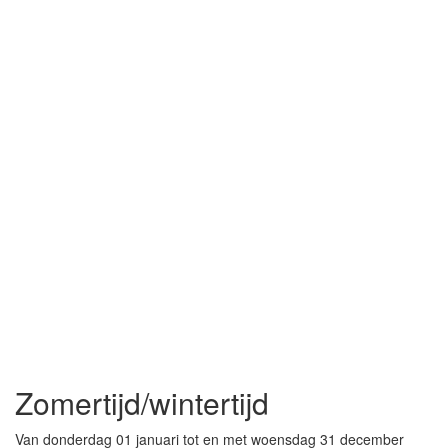
Zomertijd/wintertijd
Van donderdag 01 januari tot en met woensdag 31 december