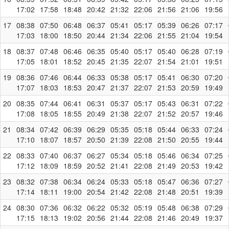
17:02
17:58
18:48
20:42
21:32
22:06
21:56
21:06
19:56
17
08:38
07:50
06:48
06:37
05:41
05:17
05:39
06:26
07:17
17:03
18:00
18:50
20:44
21:34
22:06
21:55
21:04
19:54
18
08:37
07:48
06:46
06:35
05:40
05:17
05:40
06:28
07:19
17:05
18:01
18:52
20:45
21:35
22:07
21:54
21:01
19:51
19
08:36
07:46
06:44
06:33
05:38
05:17
05:41
06:30
07:20
17:07
18:03
18:53
20:47
21:37
22:07
21:53
20:59
19:49
20
08:35
07:44
06:41
06:31
05:37
05:17
05:43
06:31
07:22
17:08
18:05
18:55
20:49
21:38
22:07
21:52
20:57
19:46
21
08:34
07:42
06:39
06:29
05:35
05:18
05:44
06:33
07:24
17:10
18:07
18:57
20:50
21:39
22:08
21:50
20:55
19:44
22
08:33
07:40
06:37
06:27
05:34
05:18
05:46
06:34
07:25
17:12
18:09
18:59
20:52
21:41
22:08
21:49
20:53
19:42
23
08:32
07:38
06:34
06:24
05:33
05:18
05:47
06:36
07:27
17:14
18:11
19:00
20:54
21:42
22:08
21:48
20:51
19:39
24
08:30
07:36
06:32
06:22
05:32
05:19
05:48
06:38
07:29
17:15
18:13
19:02
20:56
21:44
22:08
21:46
20:49
19:37