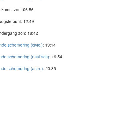
pkomst zon:
06:56
ogste punt:
12:49
ndergang zon:
18:42
nde schemering (civiel)
:
19:14
nde schemering (nautisch)
:
19:54
nde schemering (astro)
:
20:35