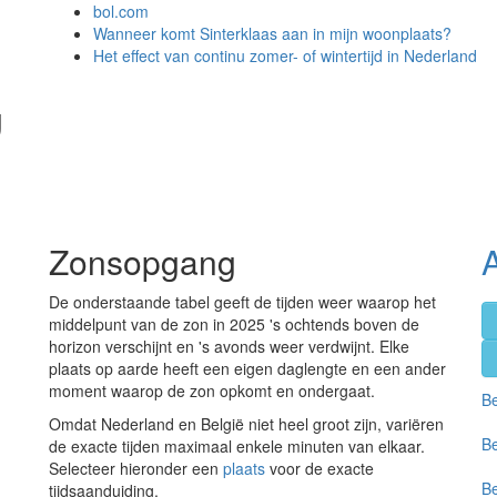
bol.com
Wanneer komt Sinterklaas aan in mijn woonplaats?
Het effect van continu zomer- of wintertijd in Nederland
g
Zonsopgang
De onderstaande tabel geeft de tijden weer waarop het
middelpunt van de zon in 2025 's ochtends boven de
horizon verschijnt en 's avonds weer verdwijnt. Elke
plaats op aarde heeft een eigen daglengte en een ander
moment waarop de zon opkomt en ondergaat.
Be
Omdat Nederland en België niet heel groot zijn, variëren
Be
de exacte tijden maximaal enkele minuten van elkaar.
Selecteer hieronder een
plaats
voor de exacte
Be
tijdsaanduiding.