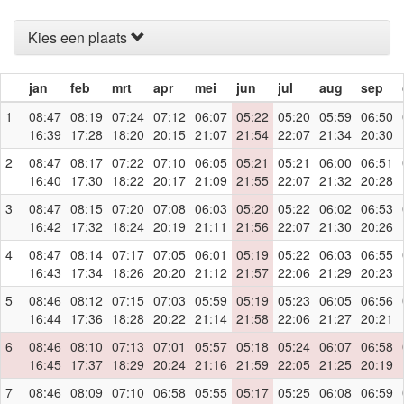
Kies een plaats
jan
feb
mrt
apr
mei
jun
jul
aug
sep
1
08:47
08:19
07:24
07:12
06:07
05:22
05:20
05:59
06:50
16:39
17:28
18:20
20:15
21:07
21:54
22:07
21:34
20:30
2
08:47
08:17
07:22
07:10
06:05
05:21
05:21
06:00
06:51
16:40
17:30
18:22
20:17
21:09
21:55
22:07
21:32
20:28
3
08:47
08:15
07:20
07:08
06:03
05:20
05:22
06:02
06:53
16:42
17:32
18:24
20:19
21:11
21:56
22:07
21:30
20:26
4
08:47
08:14
07:17
07:05
06:01
05:19
05:22
06:03
06:55
16:43
17:34
18:26
20:20
21:12
21:57
22:06
21:29
20:23
5
08:46
08:12
07:15
07:03
05:59
05:19
05:23
06:05
06:56
16:44
17:36
18:28
20:22
21:14
21:58
22:06
21:27
20:21
6
08:46
08:10
07:13
07:01
05:57
05:18
05:24
06:07
06:58
16:45
17:37
18:29
20:24
21:16
21:59
22:05
21:25
20:19
7
08:46
08:09
07:10
06:58
05:55
05:17
05:25
06:08
06:59