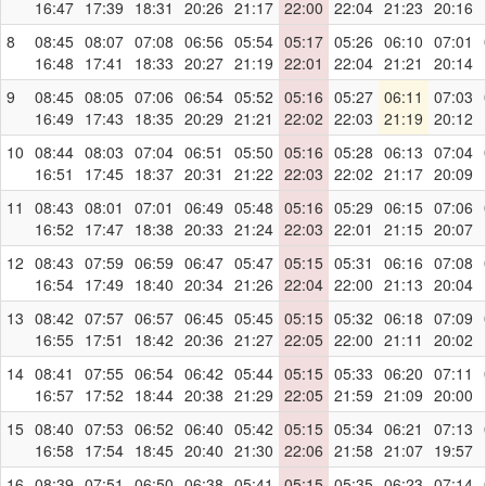
16:47
17:39
18:31
20:26
21:17
22:00
22:04
21:23
20:16
8
08:45
08:07
07:08
06:56
05:54
05:17
05:26
06:10
07:01
16:48
17:41
18:33
20:27
21:19
22:01
22:04
21:21
20:14
9
08:45
08:05
07:06
06:54
05:52
05:16
05:27
06:11
07:03
16:49
17:43
18:35
20:29
21:21
22:02
22:03
21:19
20:12
10
08:44
08:03
07:04
06:51
05:50
05:16
05:28
06:13
07:04
16:51
17:45
18:37
20:31
21:22
22:03
22:02
21:17
20:09
11
08:43
08:01
07:01
06:49
05:48
05:16
05:29
06:15
07:06
16:52
17:47
18:38
20:33
21:24
22:03
22:01
21:15
20:07
12
08:43
07:59
06:59
06:47
05:47
05:15
05:31
06:16
07:08
16:54
17:49
18:40
20:34
21:26
22:04
22:00
21:13
20:04
13
08:42
07:57
06:57
06:45
05:45
05:15
05:32
06:18
07:09
16:55
17:51
18:42
20:36
21:27
22:05
22:00
21:11
20:02
14
08:41
07:55
06:54
06:42
05:44
05:15
05:33
06:20
07:11
16:57
17:52
18:44
20:38
21:29
22:05
21:59
21:09
20:00
15
08:40
07:53
06:52
06:40
05:42
05:15
05:34
06:21
07:13
16:58
17:54
18:45
20:40
21:30
22:06
21:58
21:07
19:57
16
08:39
07:51
06:50
06:38
05:41
05:15
05:35
06:23
07:14