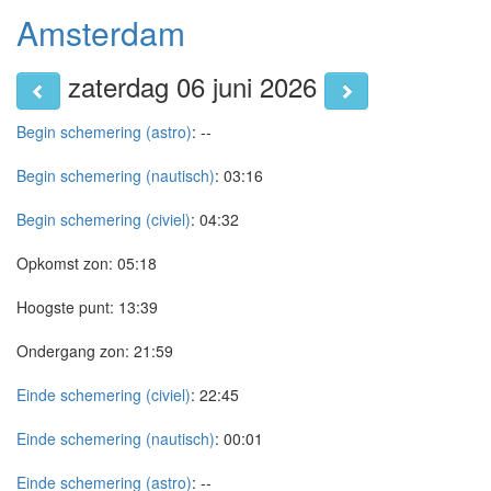
Amsterdam
zaterdag 06 juni 2026
Begin schemering (astro)
:
--
Begin schemering (nautisch)
:
03:16
Begin schemering (civiel)
:
04:32
Opkomst zon:
05:18
Hoogste punt:
13:39
Ondergang zon:
21:59
Einde schemering (civiel)
:
22:45
Einde schemering (nautisch)
:
00:01
Einde schemering (astro)
:
--