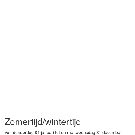
Zomertijd/wintertijd
Van donderdag 01 januari tot en met woensdag 31 december