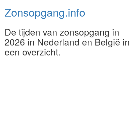
Zonsopgang.
info
De tijden van zonsopgang in
2026 in Nederland en België in
een overzicht.