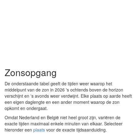
Zonsopgang
De onderstaande tabel geeft de tijden weer waarop het
middelpunt van de zon in 2026 's ochtends boven de horizon
verschijnt en 's avonds weer verdwijnt. Elke plaats op aarde heeft
een eigen daglengte en een ander moment waarop de zon
opkomt en ondergaat.
Omdat Nederland en België niet heel groot zijn, variëren de
exacte tijden maximaal enkele minuten van elkaar. Selecteer
hieronder een
plaats
voor de exacte tijdsaanduiding.