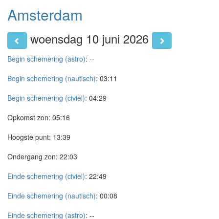
Amsterdam
woensdag 10 juni 2026
Begin schemering (astro)
:
--
Begin schemering (nautisch)
:
03:11
Begin schemering (civiel)
:
04:29
Opkomst zon:
05:16
Hoogste punt:
13:39
Ondergang zon:
22:03
Einde schemering (civiel)
:
22:49
Einde schemering (nautisch)
:
00:08
Einde schemering (astro)
:
--