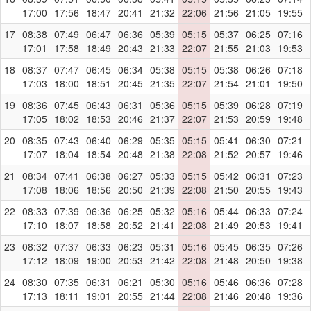
17:00
17:56
18:47
20:41
21:32
22:06
21:56
21:05
19:55
17
08:38
07:49
06:47
06:36
05:39
05:15
05:37
06:25
07:16
17:01
17:58
18:49
20:43
21:33
22:07
21:55
21:03
19:53
18
08:37
07:47
06:45
06:34
05:38
05:15
05:38
06:26
07:18
17:03
18:00
18:51
20:45
21:35
22:07
21:54
21:01
19:50
19
08:36
07:45
06:43
06:31
05:36
05:15
05:39
06:28
07:19
17:05
18:02
18:53
20:46
21:37
22:07
21:53
20:59
19:48
20
08:35
07:43
06:40
06:29
05:35
05:15
05:41
06:30
07:21
17:07
18:04
18:54
20:48
21:38
22:08
21:52
20:57
19:46
21
08:34
07:41
06:38
06:27
05:33
05:15
05:42
06:31
07:23
17:08
18:06
18:56
20:50
21:39
22:08
21:50
20:55
19:43
22
08:33
07:39
06:36
06:25
05:32
05:16
05:44
06:33
07:24
17:10
18:07
18:58
20:52
21:41
22:08
21:49
20:53
19:41
23
08:32
07:37
06:33
06:23
05:31
05:16
05:45
06:35
07:26
17:12
18:09
19:00
20:53
21:42
22:08
21:48
20:50
19:38
24
08:30
07:35
06:31
06:21
05:30
05:16
05:46
06:36
07:28
17:13
18:11
19:01
20:55
21:44
22:08
21:46
20:48
19:36