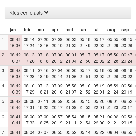
Kies een plaats
jan
feb
mrt
apr
mei
jun
jul
aug
sep
1
08:43
08:14
07:20
07:09
06:03
05:18
05:17
05:55
06:45
16:36
17:24
18:16
20:10
21:02
21:49
22:02
21:29
20:26
2
08:42
08:13
07:18
07:06
06:01
05:17
05:17
05:56
06:47
16:37
17:26
18:18
20:12
21:04
21:50
22:02
21:28
20:24
3
08:42
08:11
07:16
07:04
06:00
05:17
05:18
05:58
06:48
16:38
17:28
18:19
20:14
21:06
21:51
22:02
21:26
20:22
4
08:42
08:10
07:13
07:02
05:58
05:16
05:19
05:59
06:50
16:39
17:29
18:21
20:16
21:07
21:52
22:01
21:24
20:19
5
08:42
08:08
07:11
06:59
05:56
05:15
05:20
06:01
06:52
16:40
17:31
18:23
20:17
21:09
21:53
22:01
21:23
20:17
6
08:41
08:06
07:09
06:57
05:54
05:15
05:21
06:02
06:53
16:41
17:33
18:25
20:19
21:11
21:54
22:00
21:21
20:15
7
08:41
08:04
07:07
06:55
05:52
05:14
05:22
06:04
06:55