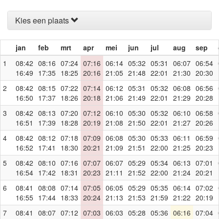
Kies een plaats
jan
feb
mrt
apr
mei
jun
jul
aug
sep
1
08:42
08:16
07:24
07:16
06:14
05:32
05:31
06:07
06:54
16:49
17:35
18:25
20:16
21:05
21:48
22:01
21:30
20:30
2
08:42
08:15
07:22
07:14
06:12
05:31
05:32
06:08
06:56
16:50
17:37
18:26
20:18
21:06
21:49
22:01
21:29
20:28
3
08:42
08:13
07:20
07:12
06:10
05:30
05:32
06:10
06:58
16:51
17:39
18:28
20:19
21:08
21:50
22:01
21:27
20:26
4
08:42
08:12
07:18
07:09
06:08
05:30
05:33
06:11
06:59
16:52
17:41
18:30
20:21
21:09
21:51
22:00
21:25
20:23
5
08:42
08:10
07:16
07:07
06:07
05:29
05:34
06:13
07:01
16:54
17:42
18:31
20:23
21:11
21:52
22:00
21:24
20:21
6
08:41
08:08
07:14
07:05
06:05
05:29
05:35
06:14
07:02
16:55
17:44
18:33
20:24
21:13
21:53
21:59
21:22
20:19
7
08:41
08:07
07:12
07:03
06:03
05:28
05:36
06:16
07:04