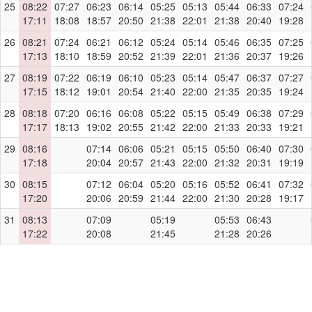
25
08:22
07:27
06:23
06:14
05:25
05:13
05:44
06:33
07:24
17:11
18:08
18:57
20:50
21:38
22:01
21:38
20:40
19:28
26
08:21
07:24
06:21
06:12
05:24
05:14
05:46
06:35
07:25
17:13
18:10
18:59
20:52
21:39
22:01
21:36
20:37
19:26
27
08:19
07:22
06:19
06:10
05:23
05:14
05:47
06:37
07:27
17:15
18:12
19:01
20:54
21:40
22:00
21:35
20:35
19:24
28
08:18
07:20
06:16
06:08
05:22
05:15
05:49
06:38
07:29
17:17
18:13
19:02
20:55
21:42
22:00
21:33
20:33
19:21
29
08:16
07:14
06:06
05:21
05:15
05:50
06:40
07:30
17:18
20:04
20:57
21:43
22:00
21:32
20:31
19:19
30
08:15
07:12
06:04
05:20
05:16
05:52
06:41
07:32
17:20
20:06
20:59
21:44
22:00
21:30
20:28
19:17
31
08:13
07:09
05:19
05:53
06:43
17:22
20:08
21:45
21:28
20:26