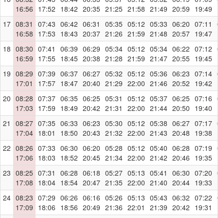
16:56
17:52
18:42
20:35
21:25
21:58
21:49
20:59
19:49
17
08:31
07:43
06:42
06:31
05:35
05:12
05:33
06:20
07:11
16:58
17:53
18:43
20:37
21:26
21:59
21:48
20:57
19:47
18
08:30
07:41
06:39
06:29
05:34
05:12
05:34
06:22
07:12
16:59
17:55
18:45
20:38
21:28
21:59
21:47
20:55
19:45
19
08:29
07:39
06:37
06:27
05:32
05:12
05:36
06:23
07:14
17:01
17:57
18:47
20:40
21:29
22:00
21:46
20:52
19:42
20
08:28
07:37
06:35
06:25
05:31
05:12
05:37
06:25
07:16
17:03
17:59
18:49
20:42
21:31
22:00
21:44
20:50
19:40
21
08:27
07:35
06:33
06:23
05:30
05:12
05:38
06:27
07:17
17:04
18:01
18:50
20:43
21:32
22:00
21:43
20:48
19:38
22
08:26
07:33
06:30
06:20
05:28
05:12
05:40
06:28
07:19
17:06
18:03
18:52
20:45
21:34
22:00
21:42
20:46
19:35
23
08:25
07:31
06:28
06:18
05:27
05:13
05:41
06:30
07:20
17:08
18:04
18:54
20:47
21:35
22:00
21:40
20:44
19:33
24
08:23
07:29
06:26
06:16
05:26
05:13
05:43
06:32
07:22
17:09
18:06
18:56
20:49
21:36
22:01
21:39
20:42
19:31