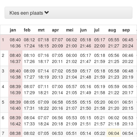
Kies een plaats
jan
feb
mrt
apr
mei
jun
jul
aug
sep
1
08:40
08:12
07:18
07:07
06:02
05:18
05:17
05:55
06:45
16:36
17:24
18:15
20:09
21:00
21:46
22:00
21:27
20:24
2
08:40
08:10
07:16
07:05
06:00
05:17
05:18
05:56
06:46
16:37
17:26
18:17
20:11
21:02
21:47
21:59
21:25
20:22
3
08:40
08:09
07:14
07:02
05:59
05:17
05:18
05:58
06:48
16:38
17:27
18:19
20:13
21:04
21:48
21:59
21:23
20:19
4
08:39
08:07
07:11
07:00
05:57
05:16
05:19
05:59
06:50
16:39
17:29
18:21
20:14
21:05
21:49
21:58
21:22
20:17
5
08:39
08:05
07:09
06:58
05:55
05:15
05:20
06:01
06:51
16:40
17:31
18:22
20:16
21:07
21:50
21:58
21:20
20:15
6
08:39
08:04
07:07
06:56
05:53
05:15
05:21
06:02
06:53
16:42
17:33
18:24
20:18
21:09
21:51
21:57
21:18
20:13
7
08:38
08:02
07:05
06:53
05:51
05:14
05:22
06:04
06:54