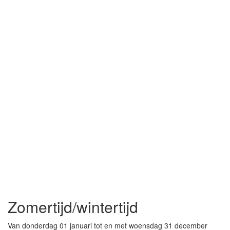
Zomertijd/wintertijd
Van donderdag 01 januari tot en met woensdag 31 december