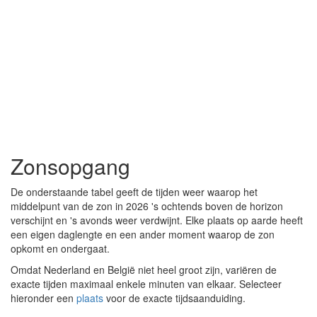
Zonsopgang
De onderstaande tabel geeft de tijden weer waarop het
middelpunt van de zon in 2026 's ochtends boven de horizon
verschijnt en 's avonds weer verdwijnt. Elke plaats op aarde heeft
een eigen daglengte en een ander moment waarop de zon
opkomt en ondergaat.
Omdat Nederland en België niet heel groot zijn, variëren de
exacte tijden maximaal enkele minuten van elkaar. Selecteer
hieronder een
plaats
voor de exacte tijdsaanduiding.