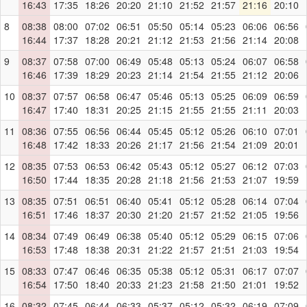
16:43
17:35
18:26
20:20
21:10
21:52
21:57
21:16
20:10
8
08:38
08:00
07:02
06:51
05:50
05:14
05:23
06:06
06:56
16:44
17:37
18:28
20:21
21:12
21:53
21:56
21:14
20:08
9
08:37
07:58
07:00
06:49
05:48
05:13
05:24
06:07
06:58
16:46
17:39
18:29
20:23
21:14
21:54
21:55
21:12
20:06
10
08:37
07:57
06:58
06:47
05:46
05:13
05:25
06:09
06:59
16:47
17:40
18:31
20:25
21:15
21:55
21:55
21:11
20:03
11
08:36
07:55
06:56
06:44
05:45
05:12
05:26
06:10
07:01
16:48
17:42
18:33
20:26
21:17
21:56
21:54
21:09
20:01
12
08:35
07:53
06:53
06:42
05:43
05:12
05:27
06:12
07:03
16:50
17:44
18:35
20:28
21:18
21:56
21:53
21:07
19:59
13
08:35
07:51
06:51
06:40
05:41
05:12
05:28
06:14
07:04
16:51
17:46
18:37
20:30
21:20
21:57
21:52
21:05
19:56
14
08:34
07:49
06:49
06:38
05:40
05:12
05:29
06:15
07:06
16:53
17:48
18:38
20:31
21:22
21:57
21:51
21:03
19:54
15
08:33
07:47
06:46
06:35
05:38
05:12
05:31
06:17
07:07
16:54
17:50
18:40
20:33
21:23
21:58
21:50
21:01
19:52
16
08:32
07:45
06:44
06:33
05:37
05:12
05:32
06:19
07:09