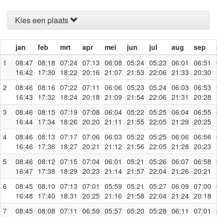
Kies een plaats
jan
feb
mrt
apr
mei
jun
jul
aug
sep
1
08:47
08:18
07:24
07:13
06:08
05:24
05:23
06:01
06:51
16:42
17:30
18:22
20:16
21:07
21:53
22:06
21:33
20:30
2
08:46
08:16
07:22
07:11
06:06
05:23
05:24
06:03
06:53
16:43
17:32
18:24
20:18
21:09
21:54
22:06
21:31
20:28
3
08:46
08:15
07:19
07:08
06:04
05:22
05:25
06:04
06:55
16:44
17:34
18:26
20:20
21:11
21:55
22:05
21:29
20:25
4
08:46
08:13
07:17
07:06
06:03
05:22
05:25
06:06
06:56
16:46
17:36
18:27
20:21
21:12
21:56
22:05
21:28
20:23
5
08:46
08:12
07:15
07:04
06:01
05:21
05:26
06:07
06:58
16:47
17:38
18:29
20:23
21:14
21:57
22:04
21:26
20:21
6
08:45
08:10
07:13
07:01
05:59
05:21
05:27
06:09
07:00
16:48
17:40
18:31
20:25
21:16
21:58
22:04
21:24
20:18
7
08:45
08:08
07:11
06:59
05:57
05:20
05:28
06:11
07:01