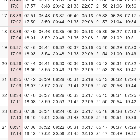
17:01
17:57
18:48
20:42
21:33
22:07
21:58
21:06
19:56
17
08:39
07:51
06:48
06:37
05:40
05:16
05:38
06:26
07:17
17:02
17:59
18:50
20:44
21:35
22:08
21:57
21:04
19:54
18
08:38
07:49
06:46
06:35
05:39
05:16
05:39
06:27
07:19
17:04
18:01
18:52
20:46
21:36
22:08
21:55
21:02
19:51
19
08:37
07:46
06:44
06:32
05:37
05:16
05:40
06:29
07:20
17:06
18:03
18:54
20:48
21:38
22:09
21:54
21:00
19:49
20
08:36
07:44
06:41
06:30
05:36
05:16
05:42
06:31
07:22
17:08
18:05
18:55
20:49
21:39
22:09
21:53
20:58
19:47
21
08:35
07:42
06:39
06:28
05:34
05:16
05:43
06:32
07:24
17:09
18:07
18:57
20:51
21:41
22:09
21:52
20:56
19:44
22
08:34
07:40
06:37
06:26
05:33
05:17
05:45
06:34
07:25
17:11
18:08
18:59
20:53
21:42
22:09
21:50
20:54
19:42
23
08:33
07:38
06:34
06:24
05:32
05:17
05:46
06:36
07:27
17:13
18:10
19:01
20:55
21:43
22:09
21:49
20:51
19:39
24
08:31
07:36
06:32
06:22
05:31
05:17
05:47
06:37
07:29
17:14
18:12
19:02
20:56
21:45
22:10
21:47
20:49
19:37