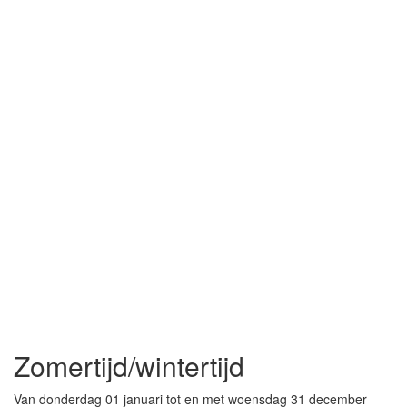
Zomertijd/wintertijd
Van donderdag 01 januari tot en met woensdag 31 december