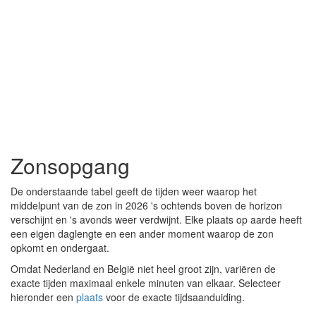
Zonsopgang
De onderstaande tabel geeft de tijden weer waarop het
middelpunt van de zon in 2026 's ochtends boven de horizon
verschijnt en 's avonds weer verdwijnt. Elke plaats op aarde heeft
een eigen daglengte en een ander moment waarop de zon
opkomt en ondergaat.
Omdat Nederland en België niet heel groot zijn, variëren de
exacte tijden maximaal enkele minuten van elkaar. Selecteer
hieronder een
plaats
voor de exacte tijdsaanduiding.