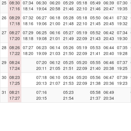
25
08:30
07:34
06:30
06:20
05:29
05:18
05:49
06:39
07:30
17:16
18:14
19:04
20:58
21:46
22:10
21:46
20:47
19:35
26
08:29
07:32
06:27
06:18
05:28
05:18
05:50
06:41
07:32
17:18
18:16
19:06
21:00
21:48
22:10
21:45
20:45
19:32
27
08:27
07:29
06:25
06:16
05:27
05:19
05:52
06:42
07:34
17:20
18:18
19:08
21:01
21:49
22:09
21:43
20:43
19:30
28
08:26
07:27
06:23
06:14
05:26
05:19
05:53
06:44
07:35
17:22
18:20
19:09
21:03
21:50
22:09
21:41
20:40
19:28
29
08:24
07:20
06:12
05:25
05:20
05:55
06:46
07:37
17:24
20:11
21:05
21:51
22:09
21:40
20:38
19:25
30
08:23
07:18
06:10
05:24
05:20
05:56
06:47
07:39
17:25
20:13
21:07
21:53
22:09
21:38
20:36
19:23
31
08:21
07:16
05:23
05:58
06:49
17:27
20:15
21:54
21:37
20:34