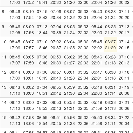
17:02
17:52
18:41
20:32
21:20
22:00
22:04
21:26
20:22
8
08:46
08:10
07:15
07:06
06:07
05:33
05:43
06:23
07:11
17:03
17:54
18:43
20:34
21:22
22:01
22:04
21:24
20:20
9
08:46
08:09
07:13
07:04
06:05
05:33
05:44
06:25
07:13
17:05
17:56
18:44
20:35
21:24
22:02
22:03
21:22
20:17
10
08:45
08:07
07:10
07:02
06:04
05:32
05:45
06:27
07:14
17:06
17:57
18:46
20:37
21:25
22:02
22:02
21:20
20:15
11
08:45
08:05
07:08
06:59
06:02
05:32
05:46
06:28
07:16
17:07
17:59
18:48
20:39
21:27
22:03
22:01
21:18
20:13
12
08:44
08:03
07:06
06:57
06:01
05:32
05:47
06:30
07:18
17:09
18:01
18:49
20:40
21:28
22:04
22:01
21:16
20:11
13
08:43
08:02
07:04
06:55
05:59
05:32
05:48
06:31
07:19
17:10
18:03
18:51
20:42
21:30
22:04
22:00
21:14
20:08
14
08:42
08:00
07:02
06:53
05:58
05:32
05:49
06:33
07:21
17:12
18:05
18:53
20:43
21:31
22:05
21:59
21:13
20:06
15
08:42
07:58
06:59
06:51
05:56
05:32
05:50
06:34
07:22
17:13
18:06
18:54
20:45
21:33
22:06
21:58
21:11
20:04
16
08:41
07:56
06:57
06:49
05:55
05:32
05:51
06:36
07:24