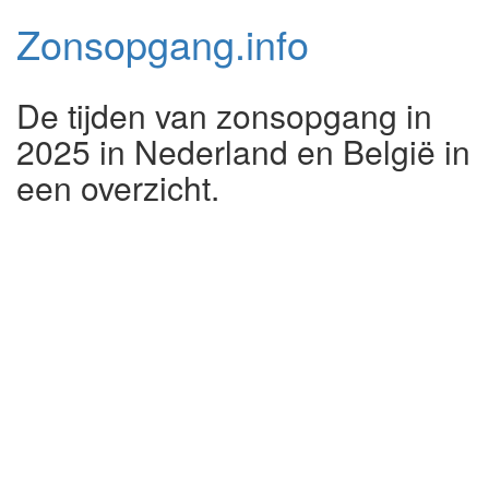
Zonsopgang.
info
De tijden van zonsopgang in
2025 in Nederland en België in
een overzicht.