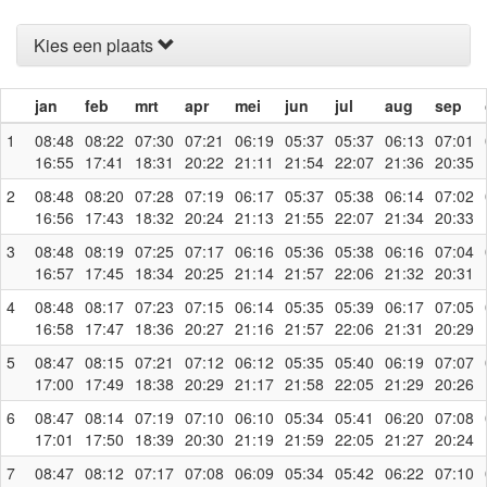
Kies een plaats
jan
feb
mrt
apr
mei
jun
jul
aug
sep
1
08:48
08:22
07:30
07:21
06:19
05:37
05:37
06:13
07:01
16:55
17:41
18:31
20:22
21:11
21:54
22:07
21:36
20:35
2
08:48
08:20
07:28
07:19
06:17
05:37
05:38
06:14
07:02
16:56
17:43
18:32
20:24
21:13
21:55
22:07
21:34
20:33
3
08:48
08:19
07:25
07:17
06:16
05:36
05:38
06:16
07:04
16:57
17:45
18:34
20:25
21:14
21:57
22:06
21:32
20:31
4
08:48
08:17
07:23
07:15
06:14
05:35
05:39
06:17
07:05
16:58
17:47
18:36
20:27
21:16
21:57
22:06
21:31
20:29
5
08:47
08:15
07:21
07:12
06:12
05:35
05:40
06:19
07:07
17:00
17:49
18:38
20:29
21:17
21:58
22:05
21:29
20:26
6
08:47
08:14
07:19
07:10
06:10
05:34
05:41
06:20
07:08
17:01
17:50
18:39
20:30
21:19
21:59
22:05
21:27
20:24
7
08:47
08:12
07:17
07:08
06:09
05:34
05:42
06:22
07:10