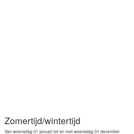
Zomertijd/wintertijd
Van woensdag 01 januari tot en met woensdag 31 december