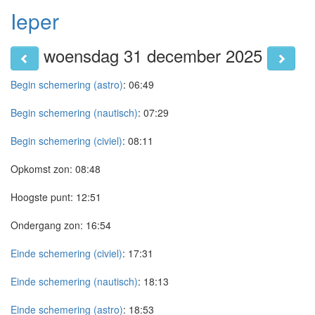
Ieper
woensdag 31 december 2025
Begin schemering (astro)
:
06:49
Begin schemering (nautisch)
:
07:29
Begin schemering (civiel)
:
08:11
Opkomst zon:
08:48
Hoogste punt:
12:51
Ondergang zon:
16:54
Einde schemering (civiel)
:
17:31
Einde schemering (nautisch)
:
18:13
Einde schemering (astro)
:
18:53