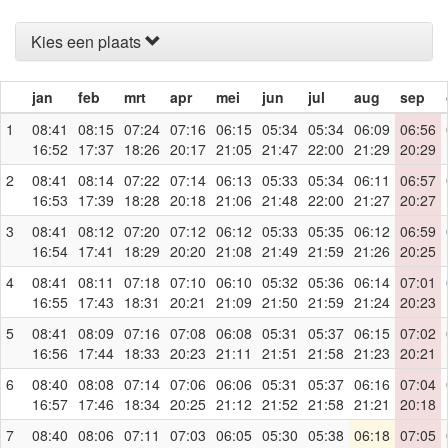
Kies een plaats
jan
feb
mrt
apr
mei
jun
jul
aug
sep
1
08:41
08:15
07:24
07:16
06:15
05:34
05:34
06:09
06:56
16:52
17:37
18:26
20:17
21:05
21:47
22:00
21:29
20:29
2
08:41
08:14
07:22
07:14
06:13
05:33
05:34
06:11
06:57
16:53
17:39
18:28
20:18
21:06
21:48
22:00
21:27
20:27
3
08:41
08:12
07:20
07:12
06:12
05:33
05:35
06:12
06:59
16:54
17:41
18:29
20:20
21:08
21:49
21:59
21:26
20:25
4
08:41
08:11
07:18
07:10
06:10
05:32
05:36
06:14
07:01
16:55
17:43
18:31
20:21
21:09
21:50
21:59
21:24
20:23
5
08:41
08:09
07:16
07:08
06:08
05:31
05:37
06:15
07:02
16:56
17:44
18:33
20:23
21:11
21:51
21:58
21:23
20:21
6
08:40
08:08
07:14
07:06
06:06
05:31
05:37
06:16
07:04
16:57
17:46
18:34
20:25
21:12
21:52
21:58
21:21
20:18
7
08:40
08:06
07:11
07:03
06:05
05:30
05:38
06:18
07:05