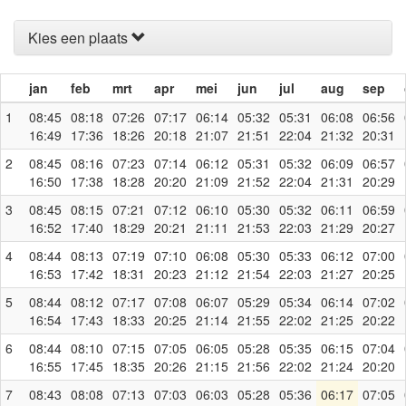
Kies een plaats
jan
feb
mrt
apr
mei
jun
jul
aug
sep
1
08:45
08:18
07:26
07:17
06:14
05:32
05:31
06:08
06:56
16:49
17:36
18:26
20:18
21:07
21:51
22:04
21:32
20:31
2
08:45
08:16
07:23
07:14
06:12
05:31
05:32
06:09
06:57
16:50
17:38
18:28
20:20
21:09
21:52
22:04
21:31
20:29
3
08:45
08:15
07:21
07:12
06:10
05:30
05:32
06:11
06:59
16:52
17:40
18:29
20:21
21:11
21:53
22:03
21:29
20:27
4
08:44
08:13
07:19
07:10
06:08
05:30
05:33
06:12
07:00
16:53
17:42
18:31
20:23
21:12
21:54
22:03
21:27
20:25
5
08:44
08:12
07:17
07:08
06:07
05:29
05:34
06:14
07:02
16:54
17:43
18:33
20:25
21:14
21:55
22:02
21:25
20:22
6
08:44
08:10
07:15
07:05
06:05
05:28
05:35
06:15
07:04
16:55
17:45
18:35
20:26
21:15
21:56
22:02
21:24
20:20
7
08:43
08:08
07:13
07:03
06:03
05:28
05:36
06:17
07:05