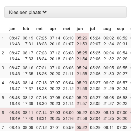
Kies een plaats
jan
feb
mrt
apr
mei
jun
jul
aug
sep
1
08:47
08:19
07:25
07:14
06:10
05:26
05:24
06:02
06:52
16:43
17:31
18:23
20:16
21:07
21:53
22:07
21:34
20:31
2
08:47
08:17
07:23
07:12
06:08
05:25
05:25
06:04
06:54
16:44
17:33
18:24
20:18
21:09
21:54
22:06
21:32
20:29
3
08:47
08:16
07:21
07:10
06:06
05:24
05:26
06:05
06:55
16:45
17:35
18:26
20:20
21:11
21:55
22:06
21:30
20:27
4
08:46
08:14
07:18
07:07
06:04
05:23
05:27
06:07
06:57
16:47
17:37
18:28
20:22
21:12
21:56
22:05
21:29
20:24
5
08:46
08:12
07:16
07:05
06:02
05:23
05:27
06:08
06:58
16:48
17:39
18:30
20:23
21:14
21:57
22:05
21:27
20:22
6
08:46
08:11
07:14
07:03
06:00
05:22
05:28
06:10
07:00
16:49
17:40
18:31
20:25
21:16
21:58
22:04
21:25
20:20
7
08:45
08:09
07:12
07:01
05:59
05:22
05:29
06:11
07:02