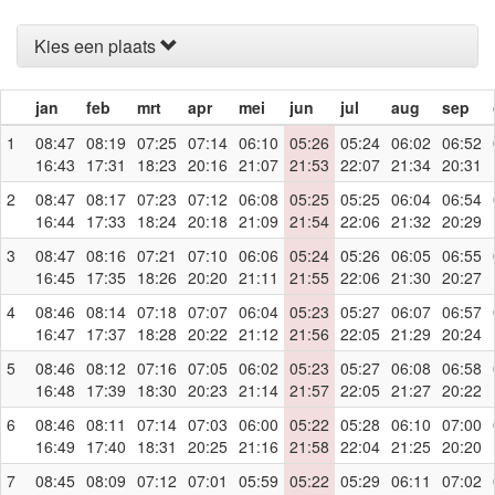
Kies een plaats
jan
feb
mrt
apr
mei
jun
jul
aug
sep
1
08:47
08:19
07:25
07:14
06:10
05:26
05:24
06:02
06:52
16:43
17:31
18:23
20:16
21:07
21:53
22:07
21:34
20:31
2
08:47
08:17
07:23
07:12
06:08
05:25
05:25
06:04
06:54
16:44
17:33
18:24
20:18
21:09
21:54
22:06
21:32
20:29
3
08:47
08:16
07:21
07:10
06:06
05:24
05:26
06:05
06:55
16:45
17:35
18:26
20:20
21:11
21:55
22:06
21:30
20:27
4
08:46
08:14
07:18
07:07
06:04
05:23
05:27
06:07
06:57
16:47
17:37
18:28
20:22
21:12
21:56
22:05
21:29
20:24
5
08:46
08:12
07:16
07:05
06:02
05:23
05:27
06:08
06:58
16:48
17:39
18:30
20:23
21:14
21:57
22:05
21:27
20:22
6
08:46
08:11
07:14
07:03
06:00
05:22
05:28
06:10
07:00
16:49
17:40
18:31
20:25
21:16
21:58
22:04
21:25
20:20
7
08:45
08:09
07:12
07:01
05:59
05:22
05:29
06:11
07:02