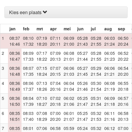
Kies een plaats
jan
feb
mrt
apr
mei
jun
jul
aug
sep
1
08:37
08:10
07:19
07:11
06:09
05:28
05:28
06:03
06:50
16:46
17:32
18:20
20:11
21:00
21:43
21:55
21:24
20:24
2
08:36
08:09
07:17
07:09
06:08
05:27
05:28
06:05
06:52
16:47
17:33
18:22
20:13
21:01
21:44
21:55
21:23
20:22
3
08:36
08:07
07:15
07:07
06:06
05:27
05:29
06:06
06:54
16:48
17:35
18:24
20:15
21:03
21:45
21:54
21:21
20:20
4
08:36
08:06
07:13
07:04
06:04
05:26
05:30
06:08
06:55
16:49
17:37
18:26
20:16
21:04
21:46
21:54
21:19
20:18
5
08:36
08:04
07:10
07:02
06:02
05:25
05:31
06:09
06:57
16:50
17:39
18:27
20:18
21:06
21:47
21:54
21:18
20:16
6
08:35
08:03
07:08
07:00
06:01
05:25
05:32
06:11
06:58
16:51
17:40
18:29
20:20
21:07
21:47
21:53
21:16
20:13
7
08:35
08:01
07:06
06:58
05:59
05:24
05:32
06:12
07:00