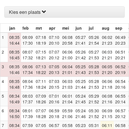
Kies een plaats
jan
feb
mrt
apr
mei
jun
jul
aug
sep
1
08:35
08:09
07:18
07:10
06:08
05:27
05:26
06:02
06:49
16:44
17:30
18:19
20:10
20:58
21:41
21:54
21:23
20:23
2
08:35
08:07
07:15
07:07
06:06
05:26
05:27
06:03
06:51
16:45
17:32
18:21
20:12
21:00
21:42
21:53
21:21
20:21
3
08:35
08:06
07:13
07:05
06:04
05:25
05:28
06:05
06:52
16:46
17:34
18:22
20:13
21:01
21:43
21:53
21:20
20:19
4
08:35
08:04
07:11
07:03
06:03
05:25
05:28
06:06
06:54
16:48
17:36
18:24
20:15
21:03
21:44
21:53
21:18
20:16
5
08:34
08:03
07:09
07:01
06:01
05:24
05:29
06:08
06:55
16:49
17:37
18:26
20:16
21:04
21:45
21:52
21:16
20:14
6
08:34
08:01
07:07
06:59
05:59
05:24
05:30
06:09
06:57
16:50
17:39
18:28
20:18
21:06
21:46
21:52
21:15
20:12
7
08:34
07:59
07:05
06:57
05:58
05:23
05:31
06:11
06:58