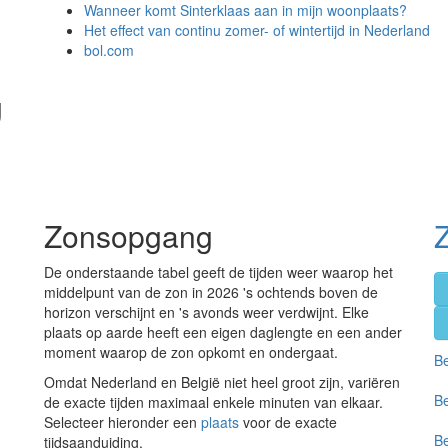
Wanneer komt Sinterklaas aan in mijn woonplaats?
Het effect van continu zomer- of wintertijd in Nederland
bol.com
g
Zonsopgang
De onderstaande tabel geeft de tijden weer waarop het
middelpunt van de zon in 2026 's ochtends boven de
horizon verschijnt en 's avonds weer verdwijnt. Elke
plaats op aarde heeft een eigen daglengte en een ander
moment waarop de zon opkomt en ondergaat.
Be
Omdat Nederland en België niet heel groot zijn, variëren
Be
de exacte tijden maximaal enkele minuten van elkaar.
Selecteer hieronder een
plaats
voor de exacte
Be
tijdsaanduiding.