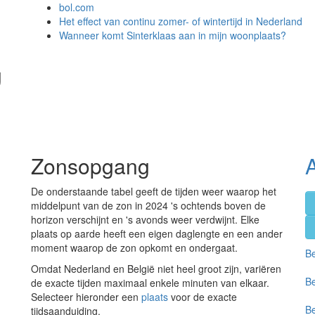
bol.com
Het effect van continu zomer- of wintertijd in Nederland
Wanneer komt Sinterklaas aan in mijn woonplaats?
g
Zonsopgang
De onderstaande tabel geeft de tijden weer waarop het
middelpunt van de zon in 2024 's ochtends boven de
horizon verschijnt en 's avonds weer verdwijnt. Elke
plaats op aarde heeft een eigen daglengte en een ander
moment waarop de zon opkomt en ondergaat.
Be
Omdat Nederland en België niet heel groot zijn, variëren
Be
de exacte tijden maximaal enkele minuten van elkaar.
Selecteer hieronder een
plaats
voor de exacte
Be
tijdsaanduiding.