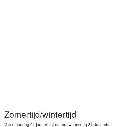
Zomertijd/wintertijd
Van maandag 01 januari tot en met woensdag 31 december