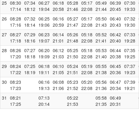
25
08:30
07:34
06:27
06:18
05:28
05:17
05:49
06:39
07:30
17:14
18:12
19:04
20:58
21:46
22:08
21:44
20:45
19:33
26
08:28
07:32
06:25
06:16
05:27
05:17
05:50
06:40
07:32
17:16
18:14
19:06
20:59
21:47
22:08
21:43
20:43
19:30
27
08:27
07:29
06:23
06:14
05:26
05:18
05:52
06:42
07:33
17:18
18:16
19:07
21:01
21:48
22:08
21:41
20:40
19:28
28
08:26
07:27
06:20
06:12
05:25
05:18
05:53
06:44
07:35
17:20
18:18
19:09
21:03
21:50
22:08
21:40
20:38
19:25
29
08:24
07:25
06:18
06:10
05:24
05:19
05:55
06:45
07:37
17:22
18:19
19:11
21:05
21:51
22:08
21:38
20:36
19:23
30
08:23
06:16
06:08
05:23
05:20
05:56
06:47
07:39
17:23
19:13
21:06
21:52
22:08
21:36
20:34
19:21
31
08:21
07:13
05:22
05:58
06:49
17:25
20:14
21:53
21:35
20:31