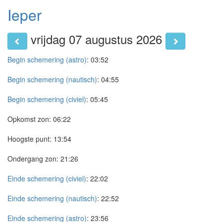
Ieper
vrijdag 07 augustus 2026
Begin schemering (astro)
:
03:52
Begin schemering (nautisch)
:
04:55
Begin schemering (civiel)
:
05:45
Opkomst zon:
06:22
Hoogste punt:
13:54
Ondergang zon:
21:26
Einde schemering (civiel)
:
22:02
Einde schemering (nautisch)
:
22:52
Einde schemering (astro)
:
23:56