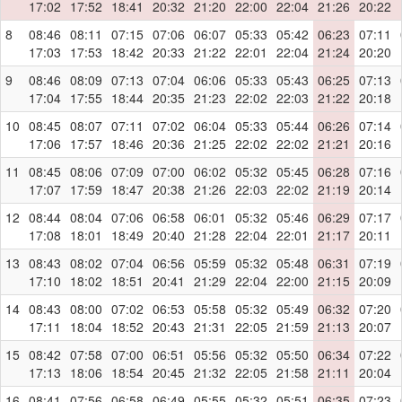
17:02
17:52
18:41
20:32
21:20
22:00
22:04
21:26
20:22
8
08:46
08:11
07:15
07:06
06:07
05:33
05:42
06:23
07:11
17:03
17:53
18:42
20:33
21:22
22:01
22:04
21:24
20:20
9
08:46
08:09
07:13
07:04
06:06
05:33
05:43
06:25
07:13
17:04
17:55
18:44
20:35
21:23
22:02
22:03
21:22
20:18
10
08:45
08:07
07:11
07:02
06:04
05:33
05:44
06:26
07:14
17:06
17:57
18:46
20:36
21:25
22:02
22:02
21:21
20:16
11
08:45
08:06
07:09
07:00
06:02
05:32
05:45
06:28
07:16
17:07
17:59
18:47
20:38
21:26
22:03
22:02
21:19
20:14
12
08:44
08:04
07:06
06:58
06:01
05:32
05:46
06:29
07:17
17:08
18:01
18:49
20:40
21:28
22:04
22:01
21:17
20:11
13
08:43
08:02
07:04
06:56
05:59
05:32
05:48
06:31
07:19
17:10
18:02
18:51
20:41
21:29
22:04
22:00
21:15
20:09
14
08:43
08:00
07:02
06:53
05:58
05:32
05:49
06:32
07:20
17:11
18:04
18:52
20:43
21:31
22:05
21:59
21:13
20:07
15
08:42
07:58
07:00
06:51
05:56
05:32
05:50
06:34
07:22
17:13
18:06
18:54
20:45
21:32
22:05
21:58
21:11
20:04
16
08:41
07:56
06:58
06:49
05:55
05:32
05:51
06:35
07:23