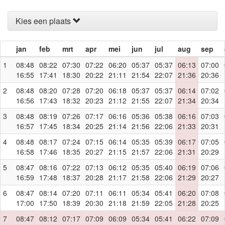
Kies een plaats
jan
feb
mrt
apr
mei
jun
jul
aug
sep
1
08:48
08:22
07:30
07:22
06:20
05:37
05:37
06:13
07:00
16:55
17:41
18:30
20:22
21:11
21:54
22:07
21:36
20:36
2
08:48
08:20
07:28
07:20
06:18
05:37
05:37
06:14
07:02
16:56
17:43
18:32
20:23
21:12
21:55
22:07
21:34
20:34
3
08:48
08:19
07:26
07:17
06:16
05:36
05:38
06:16
07:03
16:57
17:45
18:34
20:25
21:14
21:56
22:06
21:33
20:31
4
08:48
08:17
07:24
07:15
06:14
05:35
05:39
06:17
07:05
16:58
17:46
18:35
20:27
21:15
21:57
22:06
21:31
20:29
5
08:47
08:16
07:22
07:13
06:12
05:35
05:40
06:19
07:06
16:59
17:48
18:37
20:28
21:17
21:58
22:06
21:29
20:27
6
08:47
08:14
07:20
07:11
06:11
05:34
05:41
06:20
07:08
17:00
17:50
18:39
20:30
21:18
21:59
22:05
21:28
20:25
7
08:47
08:12
07:17
07:09
06:09
05:34
05:41
06:22
07:09