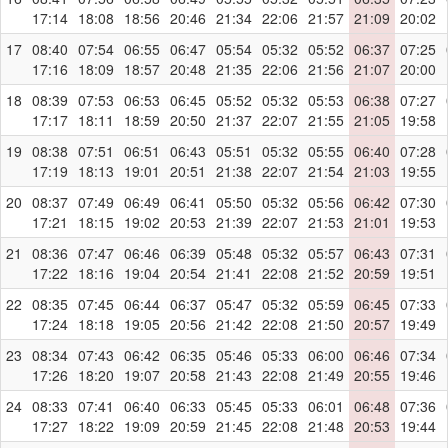
17:14
18:08
18:56
20:46
21:34
22:06
21:57
21:09
20:02
17
08:40
07:54
06:55
06:47
05:54
05:32
05:52
06:37
07:25
17:16
18:09
18:57
20:48
21:35
22:06
21:56
21:07
20:00
18
08:39
07:53
06:53
06:45
05:52
05:32
05:53
06:38
07:27
17:17
18:11
18:59
20:50
21:37
22:07
21:55
21:05
19:58
19
08:38
07:51
06:51
06:43
05:51
05:32
05:55
06:40
07:28
17:19
18:13
19:01
20:51
21:38
22:07
21:54
21:03
19:55
20
08:37
07:49
06:49
06:41
05:50
05:32
05:56
06:42
07:30
17:21
18:15
19:02
20:53
21:39
22:07
21:53
21:01
19:53
21
08:36
07:47
06:46
06:39
05:48
05:32
05:57
06:43
07:31
17:22
18:16
19:04
20:54
21:41
22:08
21:52
20:59
19:51
22
08:35
07:45
06:44
06:37
05:47
05:32
05:59
06:45
07:33
17:24
18:18
19:05
20:56
21:42
22:08
21:50
20:57
19:49
23
08:34
07:43
06:42
06:35
05:46
05:33
06:00
06:46
07:34
17:26
18:20
19:07
20:58
21:43
22:08
21:49
20:55
19:46
24
08:33
07:41
06:40
06:33
05:45
05:33
06:01
06:48
07:36
17:27
18:22
19:09
20:59
21:45
22:08
21:48
20:53
19:44