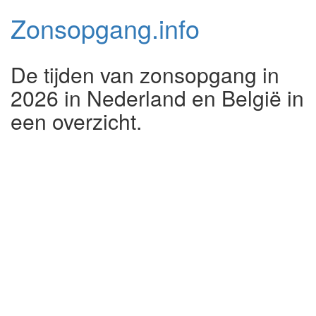
Zonsopgang.
info
De tijden van zonsopgang in
2026 in Nederland en België in
een overzicht.