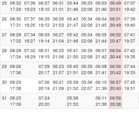
25
08:32
07:39
06:37
06:31
05:44
05:33
06:03
06:49
07:37
17:29
18:23
19:10
21:01
21:46
22:08
21:46
20:51
19:42
26
08:30
07:37
06:35
06:29
05:43
05:34
06:04
06:51
07:39
17:31
18:25
19:12
21:03
21:47
22:08
21:45
20:49
19:40
27
08:29
07:34
06:33
06:27
05:42
05:34
06:05
06:52
07:41
17:32
18:27
19:14
21:04
21:48
22:08
21:44
20:47
19:37
28
08:28
07:32
06:31
06:25
05:41
05:35
06:07
06:54
07:42
17:34
18:29
19:15
21:06
21:50
22:08
21:42
20:44
19:35
29
08:26
07:29
06:23
05:40
05:35
06:08
06:56
07:44
17:36
20:17
21:07
21:51
22:08
21:41
20:42
19:33
30
08:25
07:26
06:21
05:39
05:36
06:10
06:57
07:45
17:38
20:19
21:09
21:52
22:07
21:39
20:40
19:31
31
08:23
07:24
05:38
06:11
06:59
17:39
20:20
21:53
21:38
20:38