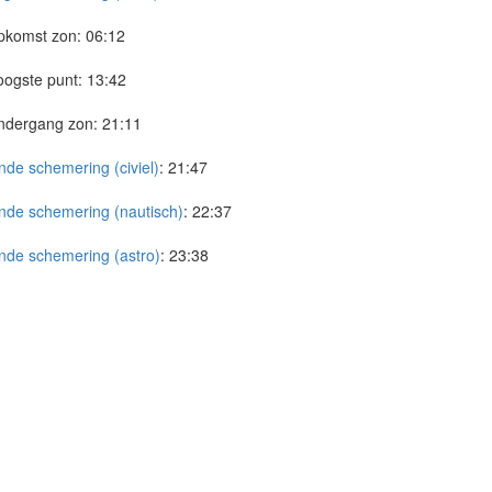
pkomst zon:
06:12
ogste punt:
13:42
ndergang zon:
21:11
nde schemering (civiel)
:
21:47
nde schemering (nautisch)
:
22:37
nde schemering (astro)
:
23:38