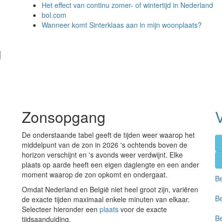
Het effect van continu zomer- of wintertijd in Nederland
bol.com
Wanneer komt Sinterklaas aan in mijn woonplaats?
g
Zonsopgang
V
De onderstaande tabel geeft de tijden weer waarop het
middelpunt van de zon in 2026 's ochtends boven de
horizon verschijnt en 's avonds weer verdwijnt. Elke
plaats op aarde heeft een eigen daglengte en een ander
moment waarop de zon opkomt en ondergaat.
Be
Omdat Nederland en België niet heel groot zijn, variëren
Be
de exacte tijden maximaal enkele minuten van elkaar.
Selecteer hieronder een
plaats
voor de exacte
Be
tijdsaanduiding.