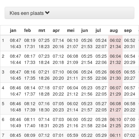
Kies een plaats
jan
feb
mrt
apr
mei
jun
jul
aug
sep
1
08:47
08:19
07:25
07:14
06:10
05:26
05:24
06:02
06:52
16:43
17:31
18:23
20:16
21:07
21:53
22:07
21:34
20:31
2
08:47
08:17
07:23
07:12
06:08
05:25
05:25
06:04
06:54
16:44
17:33
18:24
20:18
21:09
21:54
22:06
21:32
20:29
3
08:47
08:16
07:21
07:10
06:06
05:24
05:26
06:05
06:55
16:45
17:35
18:26
20:20
21:11
21:55
22:06
21:30
20:27
4
08:46
08:14
07:18
07:07
06:04
05:23
05:27
06:07
06:57
16:47
17:37
18:28
20:22
21:12
21:56
22:05
21:29
20:24
5
08:46
08:12
07:16
07:05
06:02
05:23
05:27
06:08
06:58
16:48
17:39
18:30
20:23
21:14
21:57
22:05
21:27
20:22
6
08:46
08:11
07:14
07:03
06:00
05:22
05:28
06:10
07:00
16:49
17:40
18:31
20:25
21:16
21:58
22:04
21:25
20:20
7
08:45
08:09
07:12
07:01
05:59
05:22
05:29
06:11
07:02