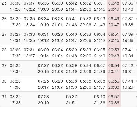
25
08:30
07:37
06:36
06:30
05:42
05:32
06:01
06:48
07:36
17:28
18:22
19:09
20:59
21:44
22:06
21:45
20:49
19:40
26
08:29
07:35
06:34
06:28
05:41
05:32
06:03
06:49
07:37
17:29
18:24
19:10
21:01
21:46
22:06
21:43
20:47
19:38
27
08:27
07:33
06:31
06:26
05:40
05:33
06:04
06:51
07:39
17:31
18:25
19:12
21:02
21:47
22:06
21:42
20:45
19:36
28
08:26
07:31
06:29
06:24
05:39
05:33
06:05
06:53
07:41
17:33
18:27
19:14
21:04
21:48
22:06
21:40
20:43
19:34
29
08:25
07:27
06:22
05:39
05:34
06:07
06:54
07:42
17:34
20:15
21:06
21:49
22:06
21:39
20:41
19:31
30
08:23
07:25
06:20
05:38
05:35
06:08
06:56
07:44
17:36
20:17
21:07
21:50
22:06
21:37
20:38
19:29
31
08:22
07:23
05:37
06:10
06:57
17:38
20:19
21:51
21:36
20:36