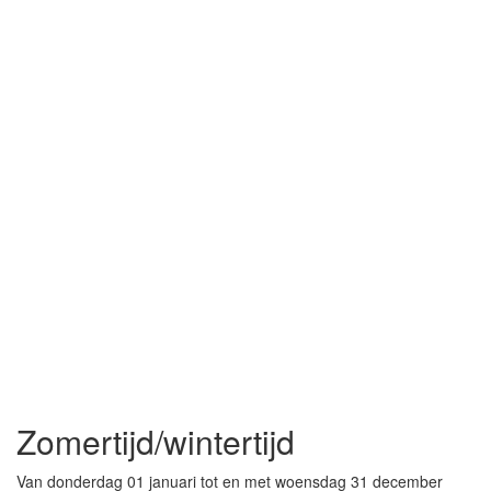
Zomertijd/wintertijd
Van donderdag 01 januari tot en met woensdag 31 december