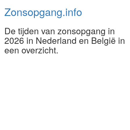
Zonsopgang.
info
De tijden van zonsopgang in
2026 in Nederland en België in
een overzicht.