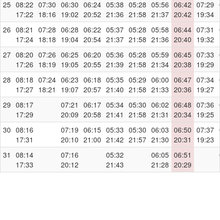
25
08:22
07:30
06:30
06:24
05:38
05:28
05:56
06:42
07:29
17:22
18:16
19:02
20:52
21:36
21:58
21:37
20:42
19:34
26
08:21
07:28
06:28
06:22
05:37
05:28
05:58
06:44
07:31
17:24
18:18
19:04
20:54
21:37
21:58
21:36
20:40
19:32
27
08:20
07:26
06:25
06:20
05:36
05:28
05:59
06:45
07:33
17:26
18:19
19:05
20:55
21:39
21:58
21:34
20:38
19:29
28
08:18
07:24
06:23
06:18
05:35
05:29
06:00
06:47
07:34
17:27
18:21
19:07
20:57
21:40
21:58
21:33
20:36
19:27
29
08:17
07:21
06:17
05:34
05:30
06:02
06:48
07:36
17:29
20:09
20:58
21:41
21:58
21:31
20:34
19:25
30
08:16
07:19
06:15
05:33
05:30
06:03
06:50
07:37
17:31
20:10
21:00
21:42
21:57
21:30
20:31
19:23
31
08:14
07:16
05:32
06:05
06:51
17:33
20:12
21:43
21:28
20:29