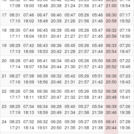
17:08
18:00
18:48
20:38
21:24
21:56
21:47
21:00
19:54
17
08:31
07:46
06:47
06:40
05:47
05:26
05:46
06:30
07:17
17:10
18:02
18:49
20:39
21:26
21:56
21:46
20:58
19:52
18
08:30
07:44
06:45
06:38
05:46
05:26
05:47
06:32
07:19
17:11
18:04
18:51
20:41
21:27
21:57
21:45
20:56
19:50
19
08:29
07:42
06:43
06:36
05:45
05:26
05:49
06:33
07:20
17:13
18:06
18:53
20:42
21:28
21:57
21:44
20:54
19:47
20
08:28
07:40
06:41
06:34
05:43
05:26
05:50
06:35
07:22
17:14
18:07
18:54
20:44
21:30
21:57
21:43
20:52
19:45
21
08:27
07:38
06:39
06:32
05:42
05:26
05:51
06:36
07:23
17:16
18:09
18:56
20:46
21:31
21:57
21:42
20:50
19:43
22
08:26
07:36
06:36
06:30
05:41
05:26
05:52
06:38
07:25
17:17
18:11
18:57
20:47
21:32
21:58
21:41
20:48
19:41
23
08:25
07:34
06:34
06:28
05:40
05:27
05:54
06:39
07:26
17:19
18:13
18:59
20:49
21:34
21:58
21:39
20:46
19:38
24
08:23
07:32
06:32
06:26
05:39
05:27
05:55
06:41
07:28
17:21
18:14
19:01
20:50
21:35
21:58
21:38
20:44
19:36