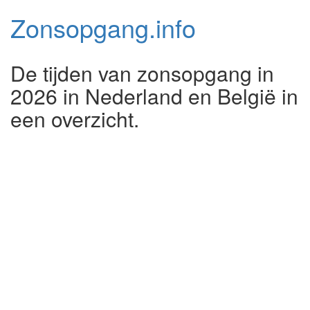
Zonsopgang.
info
De tijden van zonsopgang in
2026 in Nederland en België in
een overzicht.