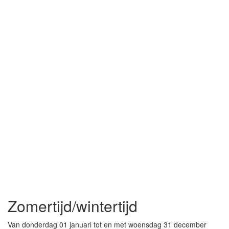
Zomertijd/wintertijd
Van donderdag 01 januari tot en met woensdag 31 december