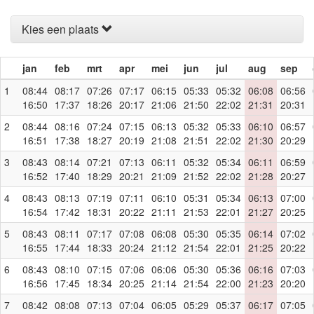
Kies een plaats
jan
feb
mrt
apr
mei
jun
jul
aug
sep
1
08:44
08:17
07:26
07:17
06:15
05:33
05:32
06:08
06:56
16:50
17:37
18:26
20:17
21:06
21:50
22:02
21:31
20:31
2
08:44
08:16
07:24
07:15
06:13
05:32
05:33
06:10
06:57
16:51
17:38
18:27
20:19
21:08
21:51
22:02
21:30
20:29
3
08:43
08:14
07:21
07:13
06:11
05:32
05:34
06:11
06:59
16:52
17:40
18:29
20:21
21:09
21:52
22:02
21:28
20:27
4
08:43
08:13
07:19
07:11
06:10
05:31
05:34
06:13
07:00
16:54
17:42
18:31
20:22
21:11
21:53
22:01
21:27
20:25
5
08:43
08:11
07:17
07:08
06:08
05:30
05:35
06:14
07:02
16:55
17:44
18:33
20:24
21:12
21:54
22:01
21:25
20:22
6
08:43
08:10
07:15
07:06
06:06
05:30
05:36
06:16
07:03
16:56
17:45
18:34
20:25
21:14
21:54
22:00
21:23
20:20
7
08:42
08:08
07:13
07:04
06:05
05:29
05:37
06:17
07:05