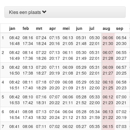
Kies een plaats
jan
feb
mrt
apr
mei
jun
jul
aug
sep
1
08:42
08:16
07:24
07:15
06:13
05:31
05:30
06:06
06:54
16:48
17:34
18:24
20:16
21:05
21:48
22:01
21:30
20:30
2
08:42
08:14
07:22
07:13
06:11
05:30
05:31
06:07
06:55
16:49
17:36
18:26
20:17
21:06
21:49
22:01
21:28
20:27
3
08:42
08:13
07:20
07:11
06:09
05:29
05:31
06:09
06:57
16:50
17:38
18:27
20:19
21:08
21:50
22:01
21:27
20:25
4
08:42
08:11
07:18
07:09
06:08
05:29
05:32
06:10
06:58
16:51
17:40
18:29
20:20
21:09
21:51
22:00
21:25
20:23
5
08:42
08:10
07:16
07:07
06:06
05:28
05:33
06:12
07:00
16:53
17:42
18:31
20:22
21:11
21:52
22:00
21:23
20:21
6
08:41
08:08
07:13
07:04
06:04
05:28
05:34
06:13
07:02
16:54
17:43
18:32
20:24
21:12
21:53
21:59
21:22
20:19
7
08:41
08:06
07:11
07:02
06:02
05:27
05:35
06:15
07:03